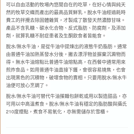
可以自由活動的牧場內悠閒自在的吃草，在好心情與純天
然的牧草交織而產出的最高品質鮮乳。脫水牛油經過耗時
費工的拌攪去除固體雜質，才製成了散發天然濃醇甘味。
產品不含乳糖、碳水化合物、反式脂肪、防腐劑，及添加
劑，就算乳糖不耐症患者及生酮飲食者皆能食。
脫水/無水牛油，是從牛油中提煉出的液態牛奶脂肪。通常
由普通牛油加熱蒸發水分後，撇去漂浮物並摒棄沉澱物而
得。無水牛油熔點比普通牛油熔點高，在西餐中通常用來
煎炸食品。如用普通牛油直接下鑊，會很容易燒焦，也會
出現黑色的沉積物，破壞食物的賣相。只要用脫水/無水牛
油便可放心烹調了。
脫水/無水牛油可替代牛油搽麵包餅乾或用以製造甜品，亦
可用以中高溫煮食。脫水/無水牛油有穩定的脂肪酸與攝氏
210度煙點，煮食不易氧化，亦無需儲存於雪櫃。